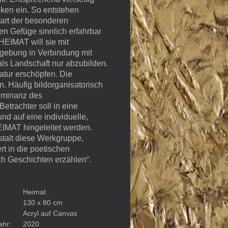
iken ein. So entstehen
nart der besonderen
en Gefüge sinnlich erfahrbar
HEIMAT will sie mit
bgebung in Verbindung mit
ls Landschaft nur abzubilden.
atur erschöpfen. Die
en. Häufig bildorganisatorisch
Dominanz des
trachter soll in eine
 auf eine individuelle,
EIMAT hingeleitet werden.
stalt diese Werkgruppe,
rt in die poetischen
ch Geschichten erzählen“.
Heimat
130 x 80 cm
Acryl auf Canvas
ahr:
2020