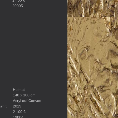
2.400 €
20005
Heimat
140 x 100 cm
Acryl auf Canvas
ahr:
2019
2.100 €
19004