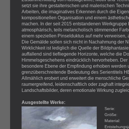
setzt sie ihre gestalterischen und malerischen Techn
Arbeiten, die imaginatives Erkennen durch die Eige
kompositionellen Organisation und einem ästhetisch
machen. In der seit 2015 entstandenen Werkgruppe 
atmosphärisch, teils melancholisch stimmender Far
7
einem speziellen Pinselduktus auf mehr verweisen, a
Die Gemälde sollen sich nicht in Nachahmung der N
Wirklichkeit ist lediglich die Quelle der Bildphantasi
auffallend sind tiefliegende Horizonte, welche die 
Himmelsgeschehens eindrücklich hervorheben. Der Be
besondere Ebene der Empfindung erhoben werden und
grenzüberschreitende Bedeutung des Serientitels H
Allmählich erobert und erweitert die menschliche Ge
raumergreifend, leidenschaftlich oder zaghaft integrie
Landschaftsbilder, deren emotionale Wirkung zuglei
Ausgestellte Werke:
Serie:
Größe:
Material:
Entstehungsj