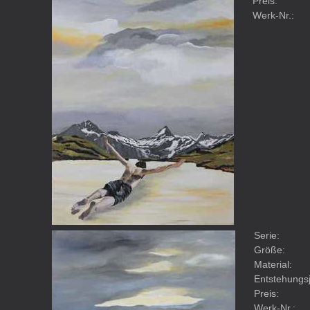
Preis:
Werk-Nr.:
Serie:
Größe:
Material:
Entstehungsj
Preis:
Werk-Nr.: