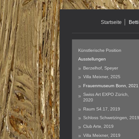
Startseite
Bett
Künstlerische Position
Ausstellungen
Berzelhof, Speyer
Villa Meixner, 2025
Frauenmuseum Bonn, 2021
Swiss Art EXPO Zürich,
2020
Raum S4.17, 2019
Schloss Schwetzingen, 201
Club Arte, 2019
Villa Meixner, 2019